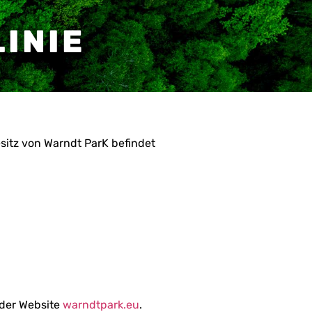
INIE
esitz von Warndt ParK befindet
 der Website
warndtpark.eu
.