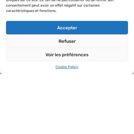
uniques sur ce site. Le fait de ne pas consentir ou de retirer son
consentement peut avoir un effet négatif sur certaines
caractéristiques et fonctions.
Accepter
Refuser
SODEVAM
C.C. DU WARNDT
Voir les préférences
La Fabrique d.q.v.
1, allée Léonard de Vinci
14 bis boulevard Paixhans
ZAC du Warndt ParK
Cookie Policy
CS 50584
57150 Creutzwald
57011 Metz Cedex 01
Phone : 03 57 85 02 20
Phone : 03 87 66 07 70
Mobile : 06 69 14 81 64
S'IMPLANTER
Les terrains
Un emplacement idéal
Les services associés (connectique, réseaux et régie)