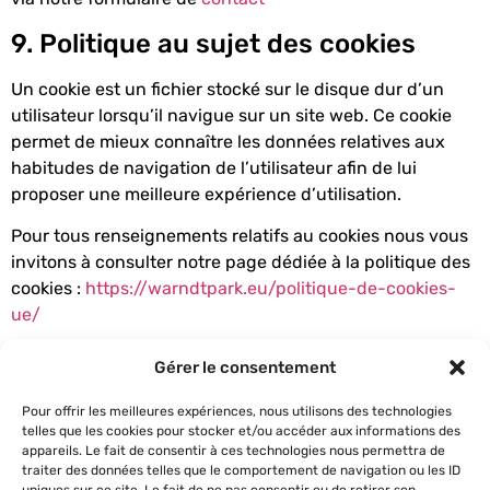
9. Politique au sujet des cookies
Un cookie est un fichier stocké sur le disque dur d’un
utilisateur lorsqu’il navigue sur un site web. Ce cookie
permet de mieux connaître les données relatives aux
habitudes de navigation de l’utilisateur afin de lui
proposer une meilleure expérience d’utilisation.
Pour tous renseignements relatifs au cookies nous vous
invitons à consulter notre page dédiée à la politique des
cookies :
https://warndtpark.eu/politique-de-cookies-
ue/
10. Contact
Gérer le consentement
En cas de besoin, vous pouvez nous joindre via notre
Pour offrir les meilleures expériences, nous utilisons des technologies
formulaire de
contact
ou par téléphone au 03 57 85 02
telles que les cookies pour stocker et/ou accéder aux informations des
appareils. Le fait de consentir à ces technologies nous permettra de
20
traiter des données telles que le comportement de navigation ou les ID