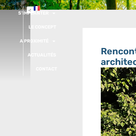
S’IMPLANTER
LE CONCEPT
A PROXIMITÉ
Rencont
ACTUALITÉS
archite
CONTACT