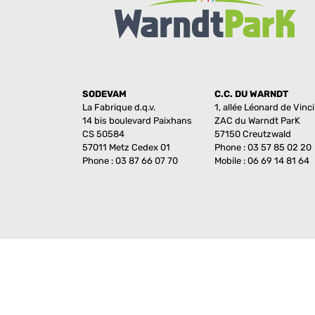
SODEVAM
C.C. DU WARNDT
La Fabrique d.q.v.
1, allée Léonard de Vinci
14 bis boulevard Paixhans
ZAC du Warndt ParK
CS 50584
57150 Creutzwald
57011 Metz Cedex 01
Phone : 03 57 85 02 20
Phone : 03 87 66 07 70
Mobile : 06 69 14 81 64