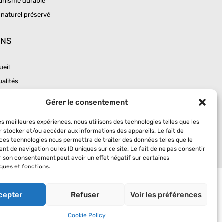
anisme durable
 naturel préservé
ENS
ueil
ualités
tact
Gérer le consentement
tique de confidentialité
les meilleures expériences, nous utilisons des technologies telles que les
tions légales
r stocker et/ou accéder aux informations des appareils. Le fait de
tiques de cookie (EU)
 ces technologies nous permettra de traiter des données telles que le
t de navigation ou les ID uniques sur ce site. Le fait de ne pas consentir
er son consentement peut avoir un effet négatif sur certaines
ques et fonctions.
cepter
Refuser
Voir les préférences
Cookie Policy