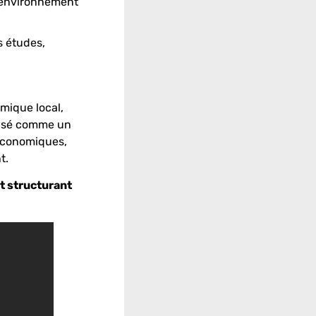
 environnement
s études,
mique local,
Pensé comme un
 économiques,
t.
t structurant