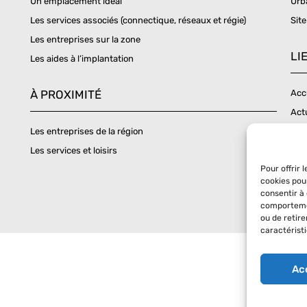
Un emplacement idéal
Urb
Les services associés (connectique, réseaux et régie)
Site
Les entreprises sur la zone
LI
Les aides à l’implantation
À PROXIMITÉ
Acc
Act
Les entreprises de la région
Con
Les services et loisirs
Poli
Pour offrir 
Men
cookies pou
Poli
consentir à
comportemen
ou de retir
caractéristi
Ac