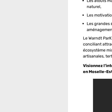
Les atouts m
naturel,
Les motivatio
Les grandes é
aménagement
Le Warndt ParK
conciliant attr
écosystème mixt
artisanales, ter
Visionnez l’in
en Moselle-Est