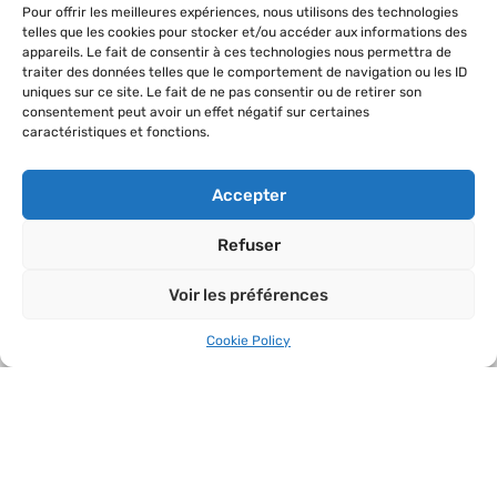
Pour offrir les meilleures expériences, nous utilisons des technologies
telles que les cookies pour stocker et/ou accéder aux informations des
Businesses in the region
appareils. Le fait de consentir à ces technologies nous permettra de
Services and leisure
traiter des données telles que le comportement de navigation ou les ID
uniques sur ce site. Le fait de ne pas consentir ou de retirer son
consentement peut avoir un effet négatif sur certaines
caractéristiques et fonctions.
THE CONCEPT
Accepter
What is a concerted business zone ?
Sustainable land-use
Refuser
Preserved area
Voir les préférences
LINKS
Cookie Policy
Home
News
Contact
Data protection