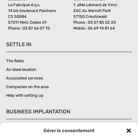
La Fabrique d.q.v.
1, allée Léonard de Vinci
14 bis boulevard Paixhans
ZAC du Warndt ParK
CS 50584
57150 Creutzwald
57011 Metz Cedex 01
Phone : 03 57 85 02 20
Phone : 03 87 66 07 70
Mobile : 06 69 14 81 64
SETTLE IN
The fields
An ideal location
Associated services
Companies on the area
Help with setting up
BUSINESS IMPLANTATION
Businesses in the region
Gérer le consentement
Services and leisure