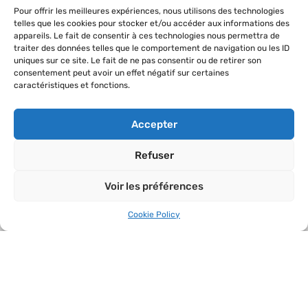
Pour offrir les meilleures expériences, nous utilisons des technologies
telles que les cookies pour stocker et/ou accéder aux informations des
appareils. Le fait de consentir à ces technologies nous permettra de
THE CONCEPT
traiter des données telles que le comportement de navigation ou les ID
uniques sur ce site. Le fait de ne pas consentir ou de retirer son
consentement peut avoir un effet négatif sur certaines
What is a concerted business zone ?
caractéristiques et fonctions.
Sustainable land-use
Preserved area
Accepter
Refuser
LINKS
Voir les préférences
Home
News
Cookie Policy
Contact
Data protection
Imprint